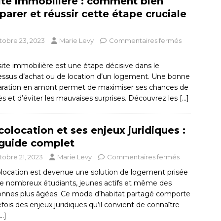
ite immobilière : comment bien
parer et réussir cette étape cruciale
tobre 23, 2023
Marie Levy
Commentaires fermés
site immobilière est une étape décisive dans le
essus d’achat ou de location d’un logement. Une bonne
aration en amont permet de maximiser ses chances de
s et d’éviter les mauvaises surprises. Découvrez les
[…]
colocation et ses enjeux juridiques :
guide complet
tobre 21, 2023
Marie Levy
Commentaires fermés
olocation est devenue une solution de logement prisée
de nombreux étudiants, jeunes actifs et même des
onnes plus âgées. Ce mode d’habitat partagé comporte
fois des enjeux juridiques qu’il convient de connaître
[…]