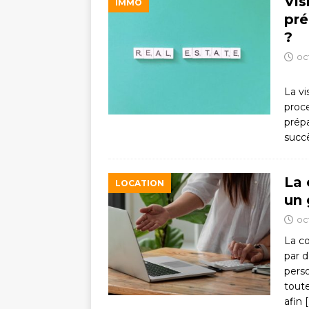
Vis
IMMO
pré
?
oc
La vi
proc
prép
succè
La 
LOCATION
un 
oc
La c
par 
pers
toute
afin