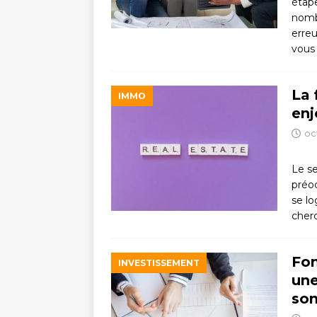
étape
nomb
erreu
vous
La 
IMMO
enj
oc
Le s
préoc
se lo
cher
Fon
INVESTISSEMENT
une
son