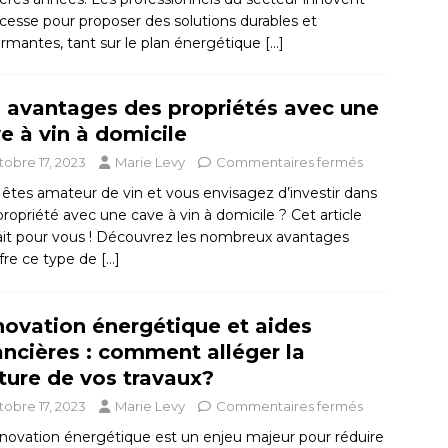
cesse pour proposer des solutions durables et
rmantes, tant sur le plan énergétique
[…]
 avantages des propriétés avec une
e à vin à domicile
tobre 17, 2023
Marie Levy
Commentaires fermés
êtes amateur de vin et vous envisagez d’investir dans
ropriété avec une cave à vin à domicile ? Cet article
fait pour vous ! Découvrez les nombreux avantages
ffre ce type de
[…]
ovation énergétique et aides
ancières : comment alléger la
ture de vos travaux?
tobre 17, 2023
Marie Levy
Commentaires fermés
énovation énergétique est un enjeu majeur pour réduire