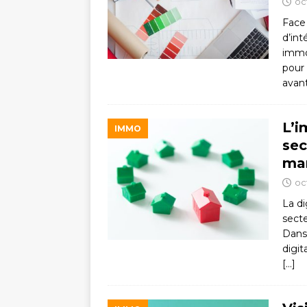
oc
Face 
d’int
immo
pour 
avan
L’i
IMMO
sec
ma
oc
La di
secte
Dans 
digit
[…]