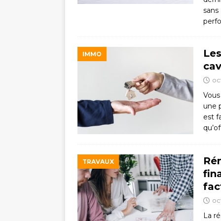
sans 
perfo
Les
IMMO
cav
oc
Vous 
une p
est 
qu’o
Rén
TRAVAUX
fin
fac
oc
La r