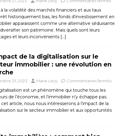
tobre 27, 2023
Marie Levy
Commentaires fermés
à la volatilité des marchés financiers et aux taux
érêt historiquement bas, les fonds d’investissement en
bilier apparaissent comme une alternative séduisante
diversifier son patrimoine. Mais quels sont leurs
tages et leurs inconvénients
[…]
mpact de la digitalisation sur le
teur immobilier : une révolution en
rche
tobre 25, 2023
Marie Levy
Commentaires fermés
gitalisation est un phénomène qui touche tous les
urs de l’économie, et l’immobilier n’y échappe pas.
cet article, nous nous intéresserons à l’impact de la
alisation sur le secteur immobilier et aux opportunités