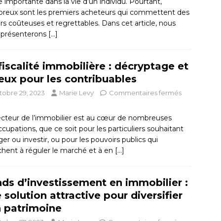
 importante dans la vie d’un individu. Pourtant,
reux sont les premiers acheteurs qui commettent des
rs coûteuses et regrettables. Dans cet article, nous
 présenterons
[…]
fiscalité immobilière : décryptage et
eux pour les contribuables
tobre 29, 2023
Marie Levy
Commentaires fermés
ecteur de l’immobilier est au cœur de nombreuses
cupations, que ce soit pour les particuliers souhaitant
ger ou investir, ou pour les pouvoirs publics qui
chent à réguler le marché et à en
[…]
ds d’investissement en immobilier :
 solution attractive pour diversifier
 patrimoine