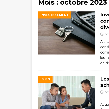
Mois :
octobre 2023
Inv
INVESTISSEMENT
com
div
oc
Alors
cons
comm
les i
de di
Les
IMMO
ach
oc
Acqu