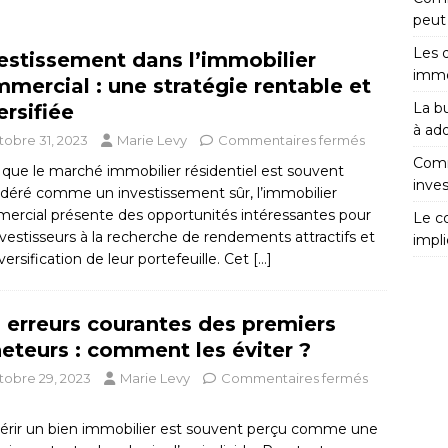
peut 
Les 
estissement dans l’immobilier
immob
mercial : une stratégie rentable et
La bu
ersifiée
à ad
tobre 31, 2023
Marie Levy
Commentaires fermés
Comm
 que le marché immobilier résidentiel est souvent
inves
idéré comme un investissement sûr, l’immobilier
ercial présente des opportunités intéressantes pour
Le c
nvestisseurs à la recherche de rendements attractifs et
impli
versification de leur portefeuille. Cet
[…]
 erreurs courantes des premiers
eteurs : comment les éviter ?
tobre 29, 2023
Marie Levy
Commentaires fermés
érir un bien immobilier est souvent perçu comme une