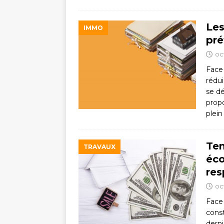
Les
IMMO
pré
oc
Face
rédui
se dé
prop
plein
Ten
TRAVAUX
éco
res
oc
Face
const
derni