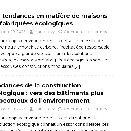
 tendances en matière de maisons
fabriquées écologiques
tobre 19, 2023
Marie Levy
Commentaires fermés
 aux enjeux environnementaux et à la nécessité de
re notre empreinte carbone, l’habitat éco-responsable
veloppe à grande vitesse. Parmi les solutions
osées, les maisons préfabriquées écologiques sont en
 essor. Ces constructions modulaires
[…]
dances de la construction
logique : vers des bâtiments plus
pectueux de l’environnement
tobre 19, 2023
Marie Levy
Commentaires fermés
 aux enjeux environnementaux et climatiques, la
ruction écologique connaît un essor considérable ces
ères années. Les professionnels du secteur innovent