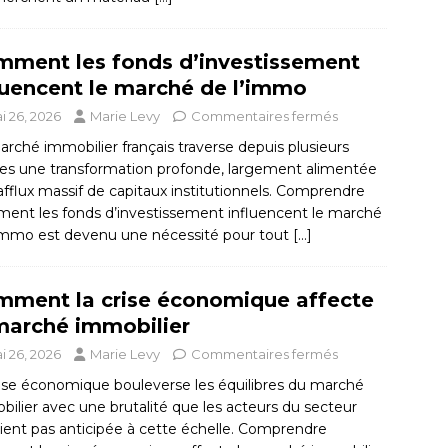
ment les fonds d’investissement
luencent le marché de l’immo
i 26, 2026
Marie Levy
Commentaires fermés
rché immobilier français traverse depuis plusieurs
es une transformation profonde, largement alimentée
’afflux massif de capitaux institutionnels. Comprendre
ent les fonds d’investissement influencent le marché
’immo est devenu une nécessité pour tout
[…]
ment la crise économique affecte
marché immobilier
i 26, 2026
Marie Levy
Commentaires fermés
rise économique bouleverse les équilibres du marché
ilier avec une brutalité que les acteurs du secteur
ient pas anticipée à cette échelle. Comprendre