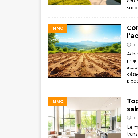
comm
supp
Com
IMMO
l’a
ma
Achet
proje
acqué
désag
pièg
Top
IMMO
sai
ma
Le m
trans