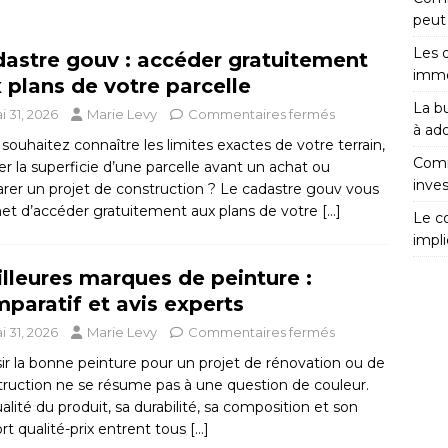
peut 
Les 
astre gouv : accéder gratuitement
immob
 plans de votre parcelle
La bu
i 31, 2026
Marie Levy
Commentaires fermés
à ad
souhaitez connaître les limites exactes de votre terrain,
Comm
ier la superficie d’une parcelle avant un achat ou
inves
rer un projet de construction ? Le cadastre gouv vous
et d’accéder gratuitement aux plans de votre
[…]
Le c
impli
lleures marques de peinture :
paratif et avis experts
i 31, 2026
Marie Levy
Commentaires fermés
ir la bonne peinture pour un projet de rénovation ou de
truction ne se résume pas à une question de couleur.
alité du produit, sa durabilité, sa composition et son
rt qualité-prix entrent tous
[…]