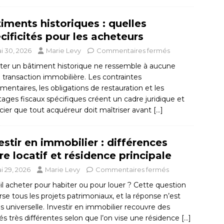
iments historiques : quelles
cificités pour les acheteurs
i 30, 2026
Marie Levy
Commentaires fermés
ter un bâtiment historique ne ressemble à aucune
 transaction immobilière. Les contraintes
mentaires, les obligations de restauration et les
ages fiscaux spécifiques créent un cadre juridique et
cier que tout acquéreur doit maîtriser avant
[…]
estir en immobilier : différences
re locatif et résidence principale
i 29, 2026
Marie Levy
Commentaires fermés
il acheter pour habiter ou pour louer ? Cette question
rse tous les projets patrimoniaux, et la réponse n’est
s universelle. Investir en immobilier recouvre des
tés très différentes selon que l’on vise une résidence
[…]