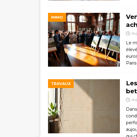
Ven
IMMO
ach
ma
Le ma
élev
euro
Pari
Les
TRAVAUX
bet
ma
Dans 
condi
perf
aujo
qui 