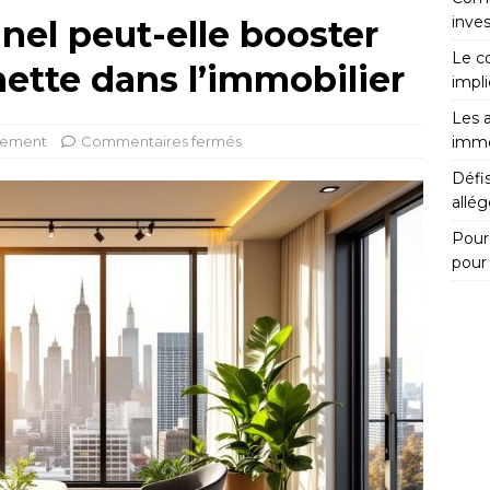
inves
nel peut-elle booster
Le c
nette dans l’immobilier
impli
Les a
ssement
Commentaires fermés
immo
Défis
allég
Pour
pour