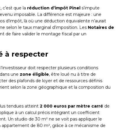
 c’est que la
réduction d’impôt Pinel
s’impute
 revenu imposable. La différence est majeure : une
os d’impôt, là où une déduction équivalente n’aurait
e selon le taux marginal d’imposition. Les
Notaires de
e faire valider le montage fiscal par un
té à respecter
l’investisseur doit respecter plusieurs conditions
é dans une
zone éligible
, être loué nu à titre de
ecter des plafonds de loyer et de ressources définis
rient selon la zone géographique et la composition du
lus tendues atteint
2 000 euros par mètre carré
de
pplique à un calcul précis intégrant un coefficient
ment. Un studio de 30 m² ne se voit pas appliquer le
n appartement de 80 m², grâce à ce mécanisme de