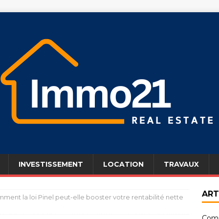
INVESTISSEMENT
LOCATION
TRAVAUX
ART
ment la loi Pinel peut-elle booster votre rentabilité nette
Comm