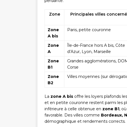
perdante.
Zone
Principales villes concern
Zone
Paris, petite couronne
A bis
Zone
Île-de-France hors A bis, Côte
A
d’Azur, Lyon, Marseille
Zone
Grandes agglomérations, DO
B1
Corse
Zone
Villes moyennes (sur dérogati
B2
La
zone A bis
offre les loyers plafonds le
et en petite couronne restent parmi les pl
inférieure à celle obtenue en
zone B1
, où
favorable. Des villes comme
Bordeaux, N
démographique et rendements corrects.