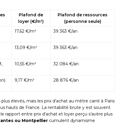
ées
Plafond de
Plafond de ressources
loyer (€/m²)
(personne seule)
17,62 €/m²
39 363 €/an
13,09 €/m²
39 363 €/an
M,
10,55 €/m²
32 084 €/an
on)
9,17 €/m²
28 876 €/an
s plus élevés, mais les prix d’achat au mètre carré à Paris
us hauts de France. La rentabilité brute y est souvent
 le rapport entre prix d’achat et loyer perçu s’avère plus
antes ou Montpellier
cumulent dynamisme